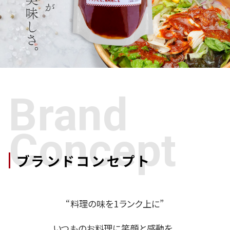
Brand
Concept
ブランドコンセプト
“料理の味を1ランク上に”
いつものお料理に笑顔と感動を。